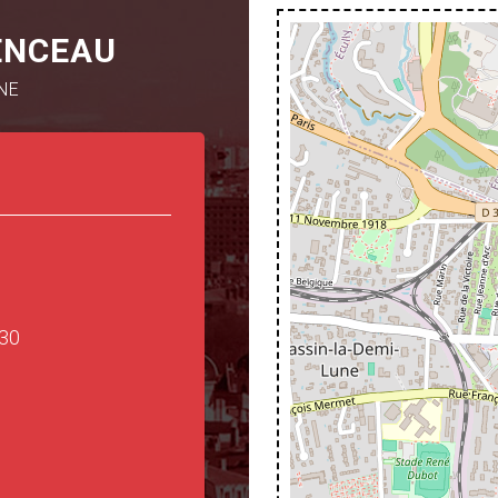
ENCEAU
NE
:30