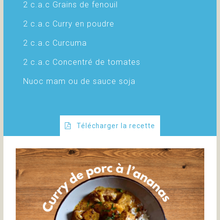
2 c.a.c Grains de fenouil
2 c.a.c Curry en poudre
2 c.a.c Curcuma
2 c.a.c Concentré de tomates
Nuoc mam ou de sauce soja
Télécharger la recette