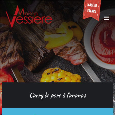
O
M
M
Curry de porc à l’ananas